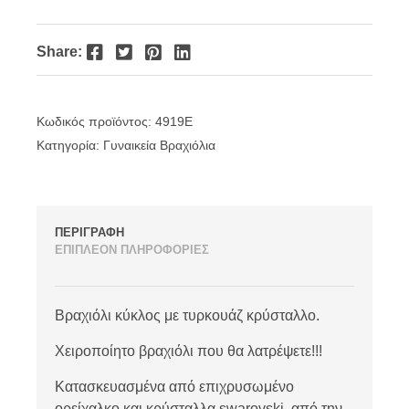
Facebook
Twitter
Pinterest
LinkedIn
Share:
Κωδικός προϊόντος:
4919E
Κατηγορία:
Γυναικεία Βραχιόλια
ΠΕΡΙΓΡΑΦΗ
ΕΠΙΠΛΕΟΝ ΠΛΗΡΟΦΟΡΙΕΣ
Βραχιόλι κύκλος με τυρκουάζ κρύσταλλο.
Χειροποίητο βραχιόλι που θα λατρέψετε!!!
Κατασκευασμένα από επιχρυσωμένο
ορείχαλκο και κρύσταλλα swarovski, από την