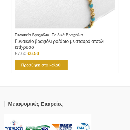
Γυναικεία Βραχιόλια, Παιδικά Βραχιόλια
Γυναικείο βραχιόλι ροζάριο με σταυρό ατσάλι
επίχρυσο
Original
Η
€
7.60
€
6.50
price
τρέχουσα
Προσθήκη στο καλάθι
was:
τιμή
€7.60.
είναι:
€6.50.
Μεταφορικές Εταιρείες