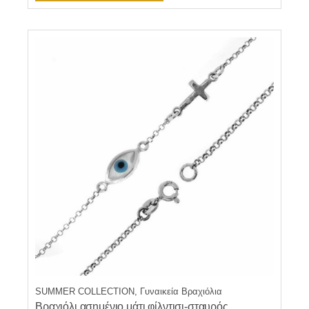
SUMMER COLLECTION, Γυναικεία Βραχιόλια
Βραχιόλι ασημένιο μάτι φίλντισι-σταυρός