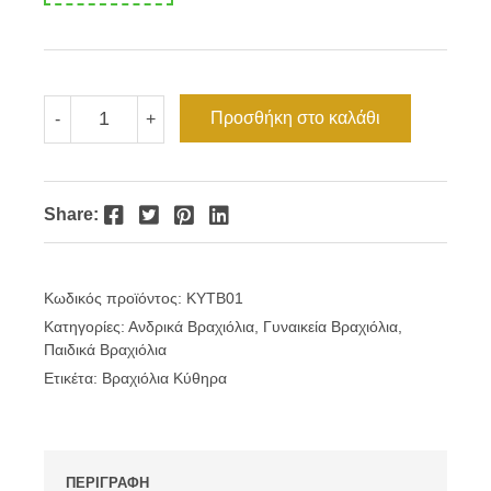
Βραχιόλι
Προσθήκη στο καλάθι
-
+
Κύθηρα
τυρκουάζ
χρώμα
ποσότητα
Facebook
Twitter
Pinterest
LinkedIn
Share:
Κωδικός προϊόντος:
KYTB01
Κατηγορίες:
Ανδρικά Βραχιόλια
,
Γυναικεία Βραχιόλια
,
Παιδικά Βραχιόλια
Ετικέτα:
Βραχιόλια Κύθηρα
ΠΕΡΙΓΡΑΦΗ