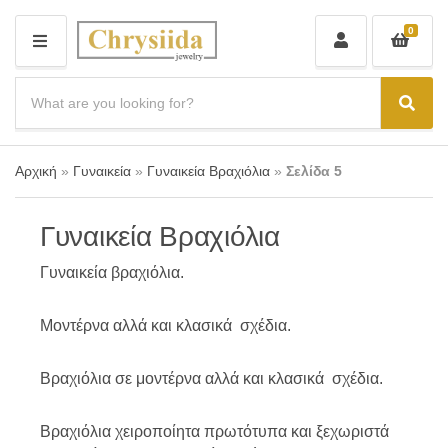
0
M
E
N
S
U
e
C
S
a
a
e
r
t
a
c
e
r
Αρχική
»
Γυναικεία
»
Γυναικεία Βραχιόλια
»
Σελίδα 5
h
g
c
p
o
r
h
r
o
Γυναικεία Βραχιόλια
y
d
n
u
a
Γυναικεία βραχιόλια.
c
m
t
e
s
Μοντέρνα αλλά και κλασικά σχέδια.
:
Βραχιόλια σε μοντέρνα αλλά και κλασικά σχέδια.
Βραχιόλια χειροποίητα πρωτότυπα και ξεχωριστά