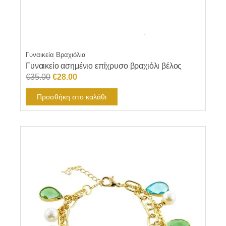
Γυναικεία Βραχιόλια
Γυναικείο ασημένιο επίχρυσο βραχιόλι βέλος
Original
Η
€
35.00
€
28.00
price
τρέχουσα
Προσθήκη στο καλάθι
was:
τιμή
€35.00.
είναι:
€28.00.