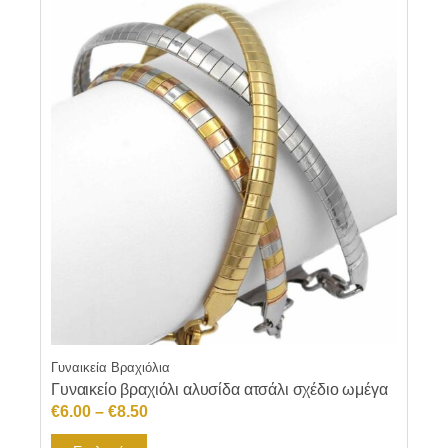
Γυναικεία Βραχιόλια
Γυναικείο βραχιόλι αλυσίδα ατσάλι σχέδιο ωμέγα
Price
€
6.00
–
€
8.50
range:
Αυτό