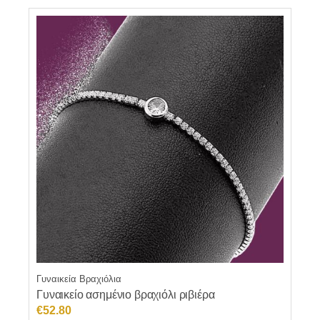
Γυναικεία Βραχιόλια
Γυναικείο ασημένιο βραχιόλι ριβιέρα
€
52.80