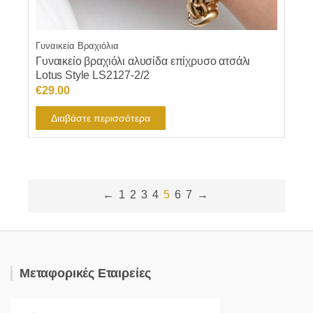
Γυναικεία Βραχιόλια
Γυναικείο βραχιόλι αλυσίδα επίχρυσο ατσάλι
Lotus Style LS2127-2/2
€
29.00
Διαβάστε περισσότερα
←
1
2
3
4
5
6
7
→
Μεταφορικές Εταιρείες