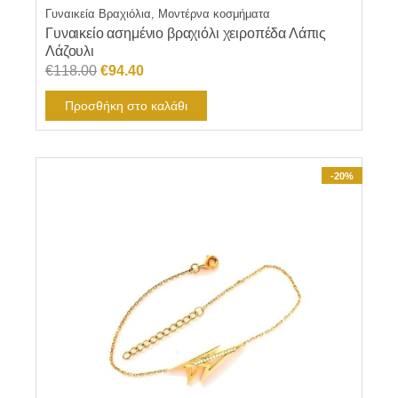
Γυναικεία Βραχιόλια, Μοντέρνα κοσμήματα
Γυναικείο ασημένιο βραχιόλι χειροπέδα Λάπις
Λάζουλι
Original
Η
€
118.00
€
94.40
price
τρέχουσα
Προσθήκη στο καλάθι
was:
τιμή
€118.00.
είναι:
€94.40.
-20%