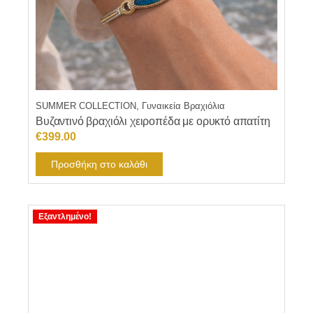
SUMMER COLLECTION, Γυναικεία Βραχιόλια
Βυζαντινό βραχιόλι χειροπέδα με ορυκτό απατίτη
€
399.00
Προσθήκη στο καλάθι
Εξαντλημένο!