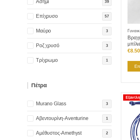
Ασημί
39
Επίχρυσο
57
Μαύρο
Γυναικ
3
Βραχι
μπίλι
Ροζ χρυσό
3
€
8.50
Τρίχρωμο
1
Επ
Πέτρα
Εξαντλη
Murano Glass
3
Αβεντουρίνη-Aventurine
1
Αμέθυστος-Amethyst
2