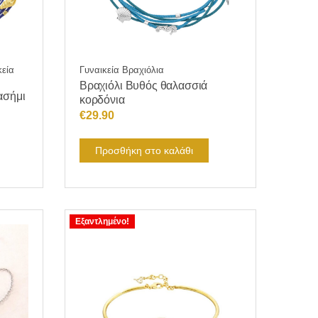
εία
Γυναικεία Βραχιόλια
Βραχιόλι Βυθός θαλασσιά
ασήμι
κορδόνια
€
29.90
Προσθήκη στο καλάθι
Εξαντλημένο!