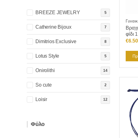
BREEZE JEWELRY
5
Γυναικ
Catherine Bijoux
7
Βραχι
φίδι 
€
6.50
Dimitrios Exclusive
8
Lotus Style
Πρ
5
Onirolithi
14
So cute
2
Loisir
12
Φύλο