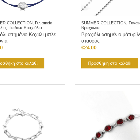
R COLLECTION, Γυναικεία
SUMMER COLLECTION, Γυναικ
λια, Παιδικά Βραχιόλια
Βραχιόλια
όλι ασημένιο Κοχύλι μπλε
Βραχιόλι ασημένιο μάτι φίλν
νια
σταυρός
70
€
24.00
οσθήκη στο καλάθι
Προσθήκη στο καλάθι