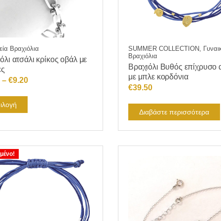
εία Βραχιόλια
SUMMER COLLECTION, Γυναικ
Βραχιόλια
όλι ατσάλι κρίκος οβάλ με
Βραχιόλι Βυθός επίχρυσο 
ες
με μπλε κορδόνια
Price
–
€
9.20
€
39.50
range:
Αυτό
€8.50
ιλογή
Διαβάστε περισσότερα
το
through
προϊόν
€9.20
έχει
πολλαπλές
μένο!
παραλλαγές.
Οι
επιλογές
μπορούν
να
επιλεγούν