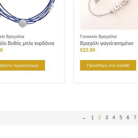
στη
σελίδα
του
προϊόντος
εία Βραχιόλια
Γυναικεία Βραχιόλια
όλι Βυθός μπλε κορδόνια
Βραχιόλι γιαγιά ασημένιο
90
€
22.00
αβάστε περισσότερα
Προσθήκη στο καλάθι
←
1
2
3
4
5
6
7