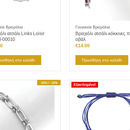
εία Βραχιόλια
Γυναικεία Βραχιόλια
όλι ατσάλι Links Loisir
Βραχιόλι ατσάλι κόκκινες π
3-00010
οβάλ
00
€
14.00
οσθήκη στο καλάθι
Προσθήκη στο καλάθι
-15% / -15%
Εξαντλημένο!