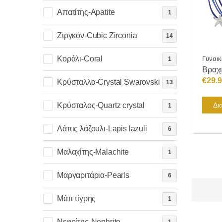
Απατίτης-Apatite
1
Ζιργκόν-Cubic Zirconia
14
Κοράλι-Coral
Γυναικ
1
Βραχι
€
29.
Κρύσταλλα-Crystal Swarovski
13
Δι
Κρύσταλος-Quartz crystal
1
Λάπις λάζουλι-Lapis lazuli
6
Μαλαχίτης-Malachite
1
Μαργαριτάρια-Pearls
6
Μάτι τίγρης
1
Νεφρίτης-Nephrite