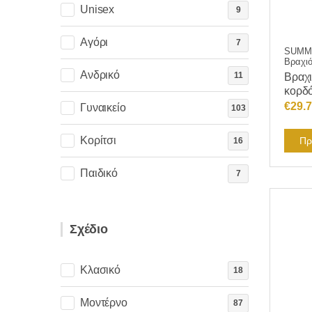
Unisex
9
Αγόρι
7
SUMME
Βραχιό
Ανδρικό
11
Βραχι
κορδό
€
29.
Γυναικείο
103
Κορίτσι
Πρ
16
Παιδικό
7
Σχέδιο
Κλασικό
18
Μοντέρνο
87