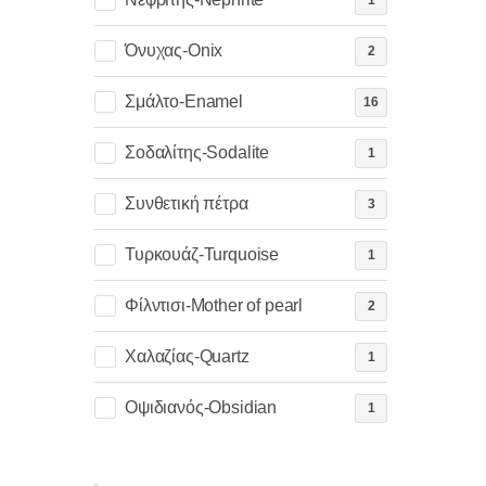
1
Όνυχας-Onix
2
Σμάλτο-Enamel
16
Σοδαλίτης-Sodalite
1
Συνθετική πέτρα
3
Τυρκουάζ-Turquoise
1
Φίλντισι-Mother of pearl
2
Χαλαζίας-Quartz
1
Οψιδιανός-Obsidian
1