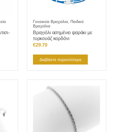
εία
Γυναικεία Βραχιόλια, Παιδικά
Βραχιόλια
τισι-
Βραχιόλι ασημένιο ψαράκι με
τυρκουάζ κορδόνι
€
29.70
Διαβάστε περισσότερα