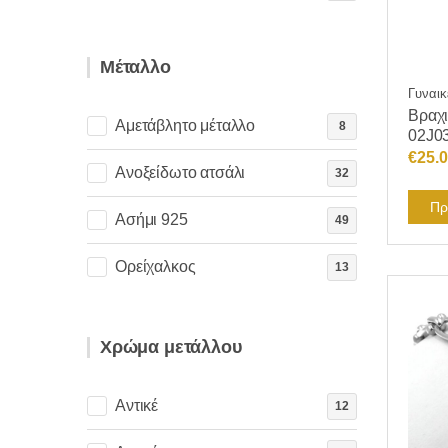
Μέταλλο
Γυναικ
Βραχι
Αμετάβλητο μέταλλο
8
02J0
€
25.
Ανοξείδωτο ατσάλι
32
Πρ
Ασήμι 925
49
Ορείχαλκος
13
Χρώμα μετάλλου
Αντικέ
12