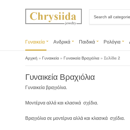
C
a
t
e
g
Γυναικεία
Ανδρικά
Παιδικά
Ρολόγια
o
r
y
Αρχική
»
Γυναικεία
»
Γυναικεία Βραχιόλια
»
Σελίδα 2
n
a
m
Γυναικεία Βραχιόλια
e
Γυναικεία βραχιόλια.
Μοντέρνα αλλά και κλασικά σχέδια.
Βραχιόλια σε μοντέρνα αλλά και κλασικά σχέδια.