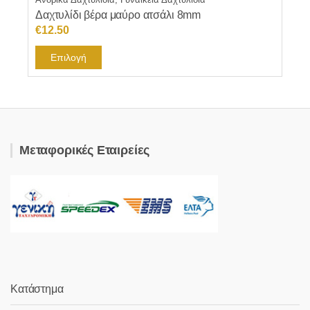
Δαχτυλίδι βέρα μαύρο ατσάλι 8mm
€
12.50
Αυτό
Επιλογή
το
προϊόν
έχει
πολλαπλές
παραλλαγές.
Μεταφορικές Εταιρείες
Οι
επιλογές
μπορούν
να
επιλεγούν
στη
σελίδα
του
προϊόντος
Κατάστημα