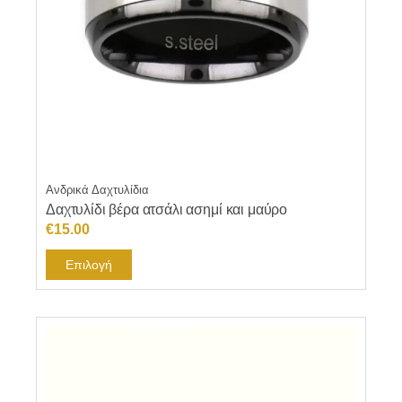
Ανδρικά Δαχτυλίδια
Δαχτυλίδι βέρα ατσάλι ασημί και μαύρο
€
15.00
Αυτό
Επιλογή
το
προϊόν
έχει
πολλαπλές
παραλλαγές.
Οι