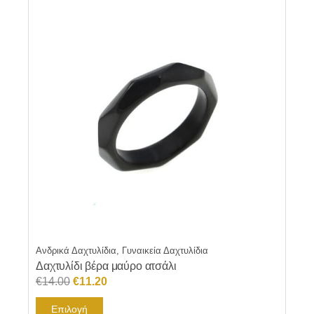
Ανδρικά Δαχτυλίδια, Γυναικεία Δαχτυλίδια
Δαχτυλίδι βέρα μαύρο ατσάλι
Original
Η
€
14.00
€
11.20
price
τρέχουσα
Αυτό
Επιλογή