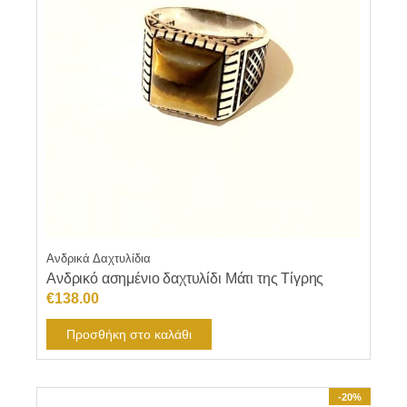
επιλογές
μπορούν
να
επιλεγούν
στη
σελίδα
του
προϊόντος
Ανδρικά Δαχτυλίδια
Ανδρικό ασημένιο δαχτυλίδι Μάτι της Τίγρης
€
138.00
Προσθήκη στο καλάθι
-20%