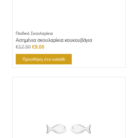
Παιδικά Σκουλαρίκια
Ασημένια σκουλαρίκια κουκουβάγια
Original
Η
€
12.50
€
9.00
price
τρέχουσα
Προσθήκη στο καλάθι
was:
τιμή
€12.50.
είναι:
€9.00.