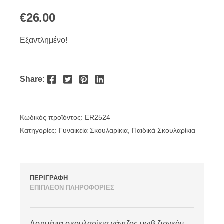
€
26.00
Εξαντλημένο!
Facebook
Twitter
Pinterest
LinkedIn
Share:
Κωδικός προϊόντος:
ER2524
Κατηγορίες:
Γυναικεία Σκουλαρίκια
,
Παιδικά Σκουλαρίκια
ΠΕΡΙΓΡΑΦΗ
ΕΠΙΠΛΕΟΝ ΠΛΗΡΟΦΟΡΙΕΣ
Ασημένια σκουλαρίκια γάντζος μωβ ζιργκόν.