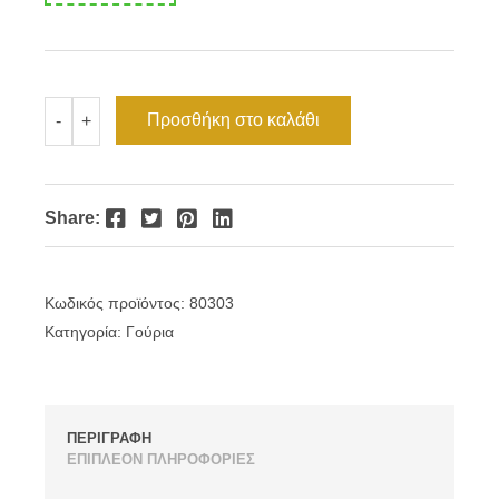
Γούρι
Προσθήκη στο καλάθι
-
+
δέντρο
ζωής
εκρού
κορδόνι
ποσότητα
Facebook
Twitter
Pinterest
LinkedIn
Share:
Κωδικός προϊόντος:
80303
Κατηγορία:
Γούρια
ΠΕΡΙΓΡΑΦΗ
ΕΠΙΠΛΕΟΝ ΠΛΗΡΟΦΟΡΙΕΣ