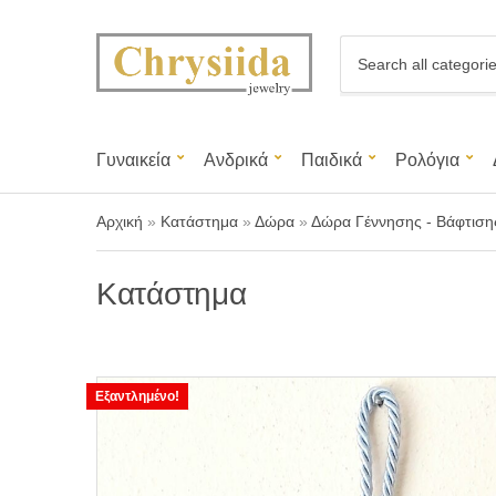
C
a
t
e
g
Γυναικεία
Ανδρικά
Παιδικά
Ρολόγια
o
r
y
Αρχική
»
Κατάστημα
»
Δώρα
»
Δώρα Γέννησης - Βάφτιση
n
a
m
Κατάστημα
e
Εξαντλημένο!