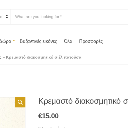
S
e
a
r
c
h
Δώρα
Βυζαντινές εικόνες
Όλα
Προσφορές
p
r
o
ς
»
Κρεμαστό διακοσμητικό σιέλ πατούσα
d
u
c
t
s
:
Κρεμαστό διακοσμητικό σ
€
15.00