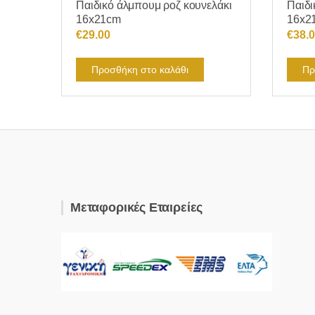
Παιδικό άλμπουμ ροζ κουνελάκι
Παιδι
16x21cm
16x2
€
29.00
€
38.
Προσθήκη στο καλάθι
Πρ
Μεταφορικές Εταιρείες