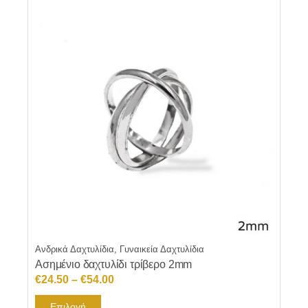
Ανδρικά Δαχτυλίδια, Γυναικεία Δαχτυλίδια
Ασημένιο δαχτυλίδι τρίβερο 2mm
Price
€
24.50
–
€
54.00
range:
Αυτό
Επιλογή