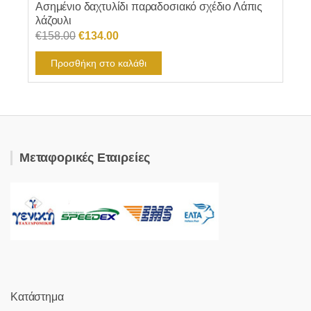
Ασημένιο δαχτυλίδι παραδοσιακό σχέδιο Λάπις
λάζουλι
Original
Η
€
158.00
€
134.00
price
τρέχουσα
Προσθήκη στο καλάθι
was:
τιμή
€158.00.
είναι:
€134.00.
Μεταφορικές Εταιρείες
Κατάστημα