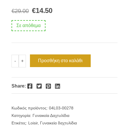
Original
Η
€
14.50
€
29.00
price
τρέχουσα
Σε απόθεμα
was:
τιμή
€29.00.
είναι:
€14.50.
Γυναικείο
Προσθήκη στο καλάθι
-
+
δαχτυλίδι
ατσάλι
Fashionistas
Loisir
04L03-
Facebook
Twitter
Pinterest
LinkedIn
Share:
00278
ποσότητα
Κωδικός προϊόντος:
04L03-00278
Κατηγορία:
Γυναικεία Δαχτυλίδια
Ετικέτες:
Loisir
,
Γυναικεία δαχτυλίδια