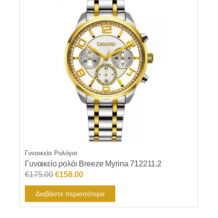
Γυναικεία Ρολόγια
Γυναικείο ρολόι Breeze Myrina 712211.2
Original
Η
€
175.00
€
158.00
price
τρέχουσα
Διαβάστε περισσότερα
was:
τιμή
€175.00.
είναι: