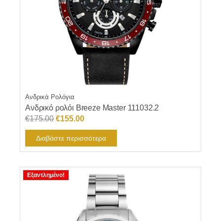
Ανδρικά Ρολόγια
Ανδρικό ρολόι Breeze Master 111032.2
Original
Η
€
175.00
€
155.00
price
τρέχουσα
Διαβάστε περισσότερα
was:
τιμή
€175.00.
είναι:
€155.00.
Εξαντλημένο!