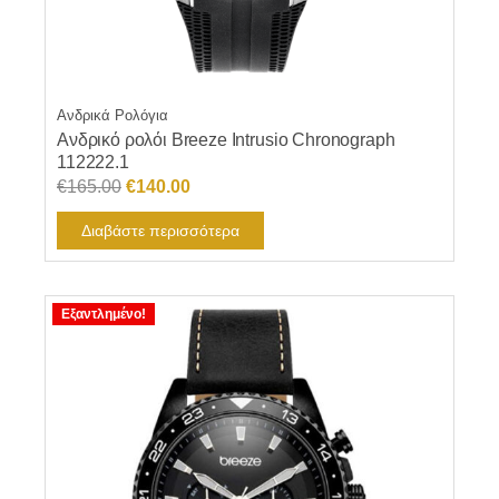
Ανδρικά Ρολόγια
Ανδρικό ρολόι Breeze Intrusio Chronograph
112222.1
Original
Η
€
165.00
€
140.00
price
τρέχουσα
Διαβάστε περισσότερα
was:
τιμή
€165.00.
είναι:
€140.00.
Εξαντλημένο!