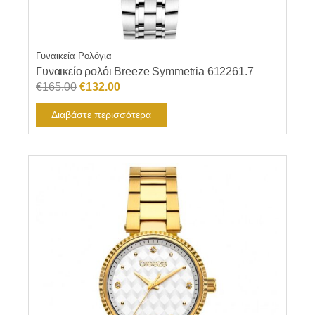
Γυναικεία Ρολόγια
Γυναικείο ρολόι Breeze Symmetria 612261.7
Original
Η
€
165.00
€
132.00
price
τρέχουσα
Διαβάστε περισσότερα
was:
τιμή
€165.00.
είναι:
€132.00.