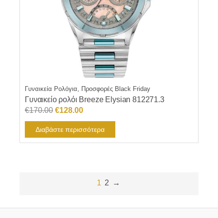
Γυναικεία Ρολόγια, Προσφορές Black Friday
Γυναικείο ρολόι Breeze Elysian 812271.3
Original
Η
€
170.00
€
128.00
price
τρέχουσα
Διαβάστε περισσότερα
was:
τιμή
€170.00.
είναι:
€128.00.
1
2
→