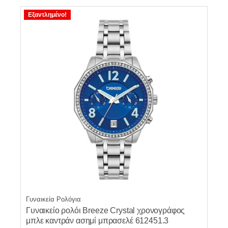
Εξαντλημένο!
Γυναικεία Ρολόγια
Γυναικείο ρολόι Breeze Crystal χρονογράφος
μπλε καντράν ασημί μπρασελέ 612451.3