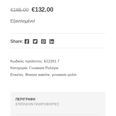
Original
Η
€
132.00
€
165.00
price
τρέχουσα
Εξαντλημένο!
was:
τιμή
€165.00.
είναι:
Facebook
Twitter
Pinterest
LinkedIn
Share:
€132.00.
Κωδικός προϊόντος:
612261.7
Κατηγορία:
Γυναικεία Ρολόγια
Ετικέτες:
Breeze watche
,
γυναικείο ρολόι
ΠΕΡΙΓΡΑΦΗ
ΕΠΙΠΛΕΟΝ ΠΛΗΡΟΦΟΡΙΕΣ