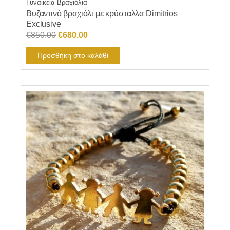
Γυναικεία Βραχιόλια
Βυζαντινό βραχιόλι με κρύσταλλα Dimitrios
Exclusive
Original
Η
€
850.00
€
680.00
price
τρέχουσα
Προσθήκη στο καλάθι
was:
τιμή
€850.00.
είναι:
€680.00.