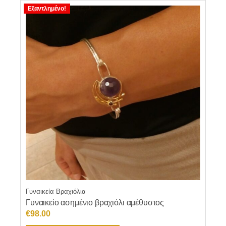
Εξαντλημένο!
Γυναικεία Βραχιόλια
Γυναικείο ασημένιο βραχιόλι αμέθυστος
€
98.00