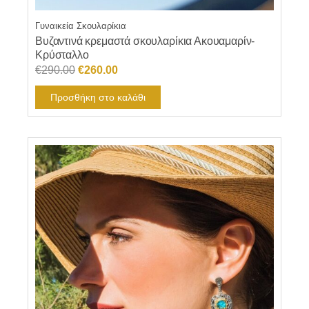
Γυναικεία Σκουλαρίκια
Βυζαντινά κρεμαστά σκουλαρίκια Ακουαμαρίν-
Κρύσταλλο
Original
Η
€
290.00
€
260.00
price
τρέχουσα
Προσθήκη στο καλάθι
was:
τιμή
€290.00.
είναι:
€260.00.