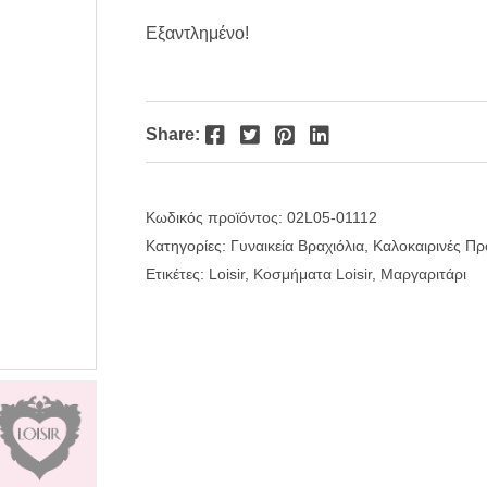
price
τρέχουσα
Εξαντλημένο!
was:
τιμή
€39.00.
είναι:
Facebook
Twitter
Pinterest
LinkedIn
Share:
€35.10.
Κωδικός προϊόντος:
02L05-01112
Κατηγορίες:
Γυναικεία Βραχιόλια
,
Καλοκαιρινές Π
Ετικέτες:
Loisir
,
Κοσμήματα Loisir
,
Μαργαριτάρι