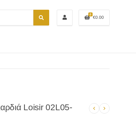
0
€
0.00
S
e
a
r
c
h
αρδιά Loisir 02L05-
Previous product
Next product