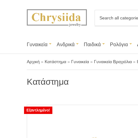
C
a
t
e
g
Γυναικεία
Ανδρικά
Παιδικά
Ρολόγια
o
r
y
Αρχική
»
Κατάστημα
»
Γυναικεία
»
Γυναικεία Βραχιόλια
»
n
a
m
Κατάστημα
e
Εξαντλημένο!