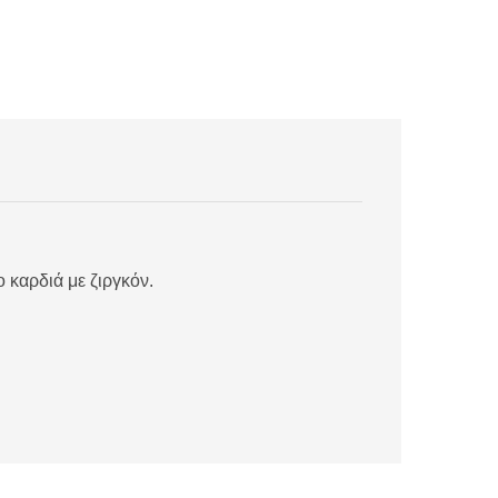
ο καρδιά με ζιργκόν.