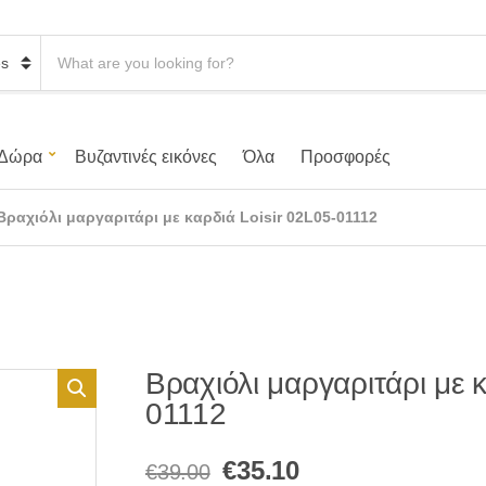
S
e
a
r
c
h
Δώρα
Βυζαντινές εικόνες
Όλα
Προσφορές
p
r
o
Βραχιόλι μαργαριτάρι με καρδιά Loisir 02L05-01112
d
u
c
t
s
:
Βραχιόλι μαργαριτάρι με κ
01112
Original
Η
€
35.10
€
39.00