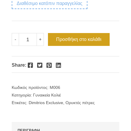
Διαθέσιμο κατόπιν παραγγελίας
Βυζαντινό
Προσθήκη στο καλάθι
-
+
κολιέ
δίχρωμη
αλυσίδα
Απατίτης
Dimitrios
Facebook
Twitter
Pinterest
LinkedIn
Share:
Exclusive
ποσότητα
Κωδικός προϊόντος:
M006
Κατηγορία:
Γυναικεία Κολιέ
Ετικέτες:
Dimitrios Exclusive
,
Ορυκτές πέτρες
ΠΕΡΙΓΡΑΦΗ