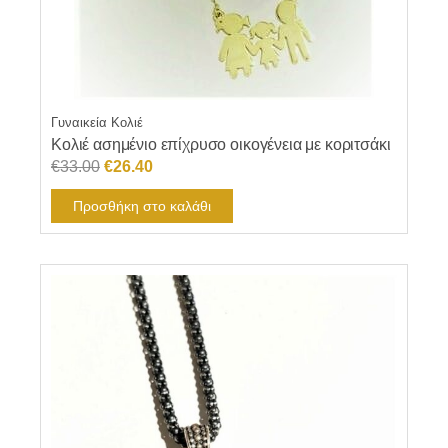
Γυναικεία Κολιέ
Κολιέ ασημένιο επίχρυσο οικογένεια με κοριτσάκι
Original
Η
€
33.00
€
26.40
price
τρέχουσα
Προσθήκη στο καλάθι
was:
τιμή
€33.00.
είναι:
€26.40.